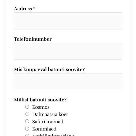
Aadress
*
Telefoninumber
Mis kuupäeval batuuti soovite?
Millist batuuti soovite?
Kosmos
Dalmaatsia koer
Safari loomad
Kommiaed