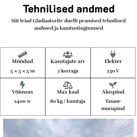
Tehnilised andmed
Siit leiad Gladiaatorite duelli peamised tehnilised
andmed ja kasutustingimused
Mõõdud
Kasutajate arv
Elekter
5 × 5 × 5 m
2 korraga
230 V
Võimsus
Max kaal
Aluspind
2400 w
80 kg / kasutaja
Tasane
murupind