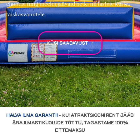
elamusi ning meeldejäävaid hetki nii lastele kui ka
täiskasvanutele.
KÜSI SAADAVUST
HALVA ILMA GARANTII
- KUI ATRAKTSIOONI RENT JÄÄB
ÄRA ILMASTIKUOLUDE TÕTTU, TAGASTAME 100%
ETTEMAKSU