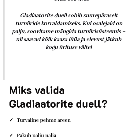
Gladiaatorite duell sobib suurepäraselt
turniiride korraldamiseks. Kui osalejaid on
palju, soovitame mängida turniirisüsteemis –
nii saavad kõik kaasa lüüa ja elevust jätkub
kogu ürituse vältel
Miks valida
Gladiaatorite duell?
✓ Turvaline pehme areen
✓ Pakub palju nalja