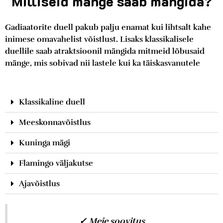
Milliseid mänge saab mängida?
Gadiaatorite duell pakub palju enamat kui lihtsalt kahe
inimese omavahelist võistlust. Lisaks klassikalisele
duellile saab atraktsioonil mängida mitmeid lõbusaid
mänge, mis sobivad nii lastele kui ka täiskasvanutele
Klassikaline duell
Meeskonnavõistlus
Kuninga mägi
Flamingo väljakutse
Ajavõistlus
✓ Meie soovitus