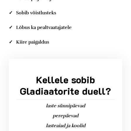
✓ Sobib võistlusteks
✓ Lõbus ka pealtvaatajatele
✓ Kiire paigaldus
Kellele sobib
Gladiaatorite duell?
laste sünnipäevad
perepäevad
lasteaiad ja koolid