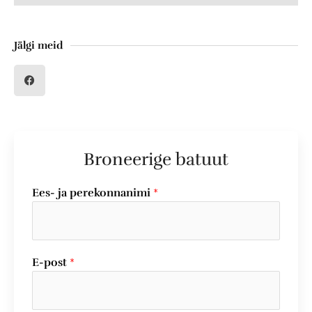
Jälgi meid
F
a
c
e
b
o
o
k
Broneerige batuut
Ees- ja perekonnanimi
*
E-post
*