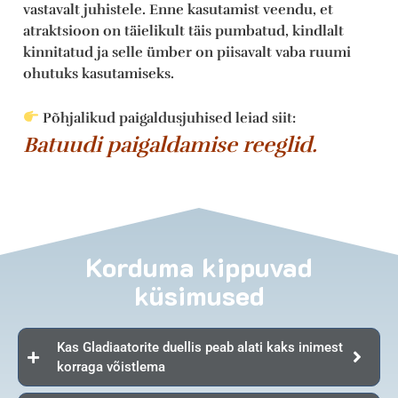
vastavalt juhistele. Enne kasutamist veendu, et
atraktsioon on täielikult täis pumbatud, kindlalt
kinnitatud ja selle ümber on piisavalt vaba ruumi
ohutuks kasutamiseks.
Põhjalikud paigaldusjuhised leiad siit:
Batuudi paigaldamise reeglid.
Korduma kippuvad
küsimused
Kas Gladiaatorite duellis peab alati kaks inimest
korraga võistlema