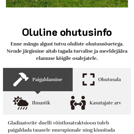
Oluline ohutusinfo
Enne mängu algust tutvu oluliste ohutusnõuetega.
Nende järgimine aitab tagada turvalise ja meeldejääva
elamuse kõigile osalejatele.
Paigaldamine
Ohutusala
Ilmastik
Kasutajate arv
Gladiaatorite duelli
võistlusatraktsioon
tuleb
paigaldada
tasasele murupinnale
ning kinnitada