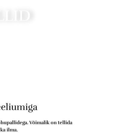
LLID
eeliumiga
upallidega. Võimalik on tellida
ka ilma.