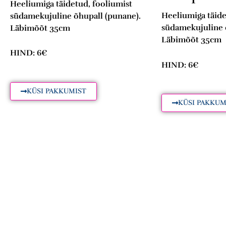
Heeliumiga täidetud, fooliumist
Heeliumiga täide
südamekujuline õhupall (punane).
südamekujuline õ
Läbimõõt 35cm
Läbimõõt 35cm
HIND: 6€
HIND: 6€
KÜSI PAKKUMIST
KÜSI PAKKUM