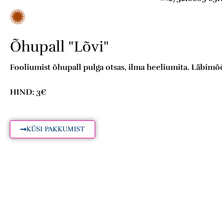
Õhupall "Lõvi"
Fooliumist õhupall pulga otsas, ilma heeliumita. Läbim
HIND: 3€
KÜSI PAKKUMIST