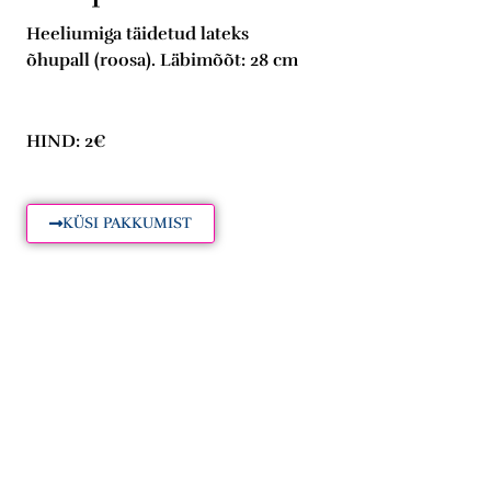
Heeliumiga täidetud lateks
õhupall (roosa). Läbimõõt: 28 cm
HIND: 2€
KÜSI PAKKUMIST