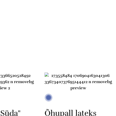
"Süda"
Õhupall lateks