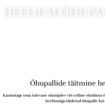
HEELIUM ÕHUPA
Õhupallide täitmine h
Kaunistage oma tulevane sünnipäev või eriline sündmus õh
heeliumiga täidetud õhupalle kui 