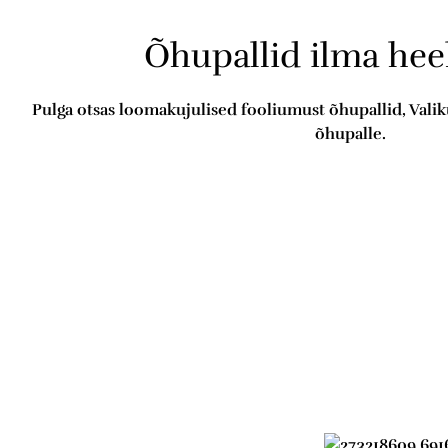
Õhupallid ilma hee
Pulga otsas loomakujulised fooliumust õhupallid, Vali
õhupalle.