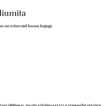
liumita
kus on erinevaid looma kujuga