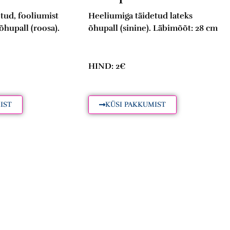
tud, fooliumist
Heeliumiga täidetud lateks
hupall (roosa).
õhupall (sinine). Läbimõõt: 28 cm
HIND: 2€
IST
KÜSI PAKKUMIST