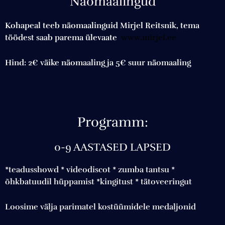
Näomaalingud
Kohapeal teeb näomaalinguid Mirjel Reitsnik, tema
töödest saab parema ülevaate
www.mirjel.ee
Hind: 2€ väike näomaaling ja 5€ suur näomaaling
Programm:
0-9 AASTASED LAPSED
*teadusshowd
* videodiscot * zumba tantsu *
õhkbatuudil hüppamist *kingitust * tätoveeringut
Loosime välja parimatel kostüümidele medaljonid