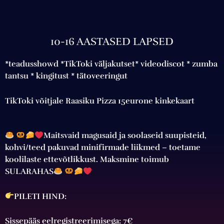
10-16 AASTASED LAPSED
*teadusshowd *TikToki väljakutset* videodiscot * zumba
tantsu * kingitust * tätoveeringut
TikToki võitjale Raasiku Pizza 15eurone kinkekaart
Maitsvaid magusaid ja soolaseid suupisteid,
kohvi/teed pakuvad minifirmade liikmed – toetame
koolilaste ettevõtlikkust. Maksmine toimub
SULARAHAS
PILETI HIND:
Sissepääs eelregistreerimisega: 7€