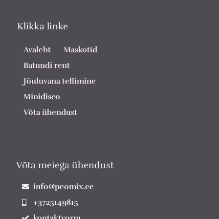
Klikka linke
Avaleht
Maskotid
Batuudi rent
Jõuluvana tellimine
Minidisco
Võta ühendust
Võta meiega ühendust
info@peomix.ee
+3725149815
kontaktvorm