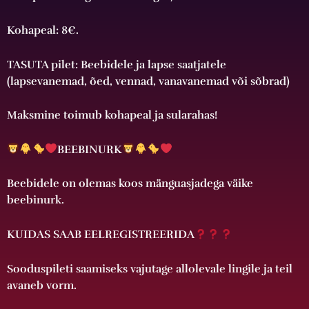
Kohapeal: 8€.
TASUTA pilet: Beebidele ja lapse saatjatele
(lapsevanemad, õed, vennad, vanavanemad või sõbrad)
Maksmine toimub kohapeal ja sularahas!
BEEBINURK
Beebidele on olemas koos mänguasjadega väike
beebinurk.
KUIDAS SAAB EELREGISTREERIDA
Sooduspileti saamiseks vajutage allolevale lingile ja teil
avaneb vorm.