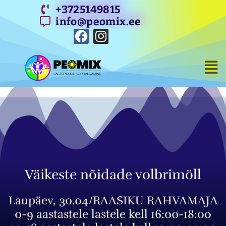
Skip
+3725149815
to
info@peomix.ee
content
F
I
a
n
c
s
Me
e
t
b
a
o
g
o
r
k
a
m
Väikeste nõidade volbrimöll
Laupäev, 30.04/RAASIKU RAHVAMAJA
0-9 aastastele lastele kell 16:00-18:00