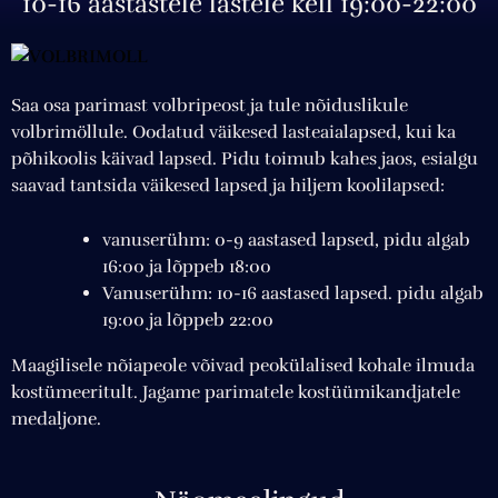
10-16 aastastele lastele kell 19:00-22:00
Saa osa parimast volbripeost ja tule nõiduslikule
volbrimöllule. Oodatud väikesed lasteaialapsed, kui ka
põhikoolis käivad lapsed. Pidu toimub kahes jaos, esialgu
saavad tantsida väikesed lapsed ja hiljem koolilapsed:
vanuserühm: 0-9 aastased lapsed, pidu algab
16:00 ja lõppeb 18:00
Vanuserühm: 10-16 aastased lapsed. pidu algab
19:00 ja lõppeb 22:00
Maagilisele nõiapeole võivad peokülalised kohale ilmuda
kostümeeritult. Jagame parimatele kostüümikandjatele
medaljone.