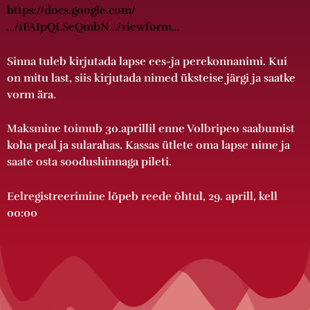
https://docs.google.com/
…/1FAIpQLSeQmbN…/viewform…
Sinna tuleb kirjutada lapse ees-ja perekonnanimi. Kui
on mitu last, siis kirjutada nimed üksteise järgi ja saatke
vorm ära.
Maksmine toimub 30.aprillil enne Volbripeo saabumist
koha peal ja sularahas. Kassas ütlete oma lapse nime ja
saate osta soodushinnaga pileti.
Eelregistreerimine lõpeb reede õhtul, 29. aprill, kell
00:00